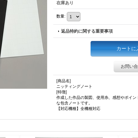
在庫あり
数量
:
返品特約に関する重要事項
お問い合
[商品名]
ニッティングノート
[特徴]
作成した作品の製図、使用糸、感想やポイン
な包含ノートです。
【対応機種】全機種対応