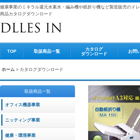
健康事業のミネラル還元水素水・編み機や紙折り機など製造販売のドレ
商品カタログダウンロード
カタログ
TOP
取扱商品一覧
お問
ダウンロード
ホーム
>
カタログダウンロード
取扱商品一覧
オフィス機器事業
ニッティング事業
健康・環境事業