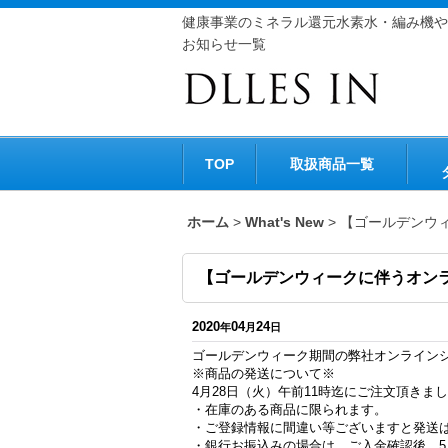
健康事業のミネラル還元水素水・編み機や
お知らせ一覧
TOP
取扱商品一覧
ホーム
>
What's New
>
【ゴールデンウ
【ゴールデンウィークに伴うオン
2020
04
24
年
月
日
ゴールデンウィーク期間の弊社オンライン
※商品の発送について※
4月28日（火）午前11時迄にご注文頂きま
・在庫のある商品に限られます。
・ご登録情報に間違い等ございますと発送
・銀行お振込みの場合は、ご入金確認後、5